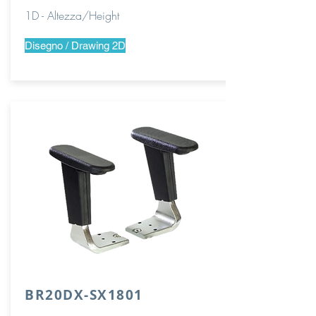
1D - Altezza/Height
Disegno / Drawing 2D
BR20DX-SX1801