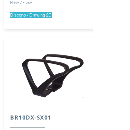
Fisso/Fixed
Disegno / Drawing 2D
BR10DX-SX01