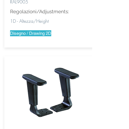
RAL9005
Regolazioni/Adjustments:
1D - Altezza/Height
Disegno / Drawing 2D