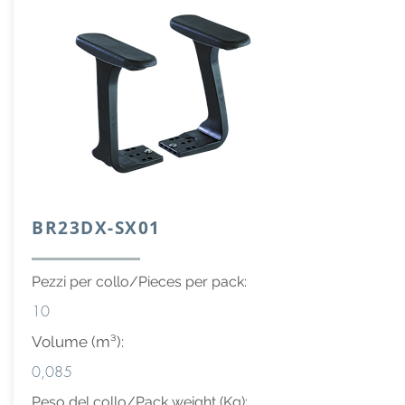
BR23DX-SX01
Pezzi per collo/Pieces per pack:
10
Volume (m³):
0,085
Peso del collo/Pack weight (Kg):