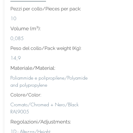
Pezzi per collo/Pieces per pack:
10
Volume (m³):
0,085
Peso del collo/Pack weight (Kg):
14,9
Materiale/Material:
Poliammide e polipropilene/Polyamide
and polypropylene
Colore/Color:
Cromato/Chromed + Nero/Black
RAL9005
Regolazioni/Adjustments:
1D - Altezza/Height