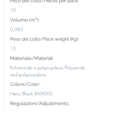
Pezzi per collo/Pieces per pack:
10
Volume (m³):
0,085
Peso del collo/Pack weight (Kg):
15
Materiale/Material:
Poliammide e polipropilene/Polyamide
and polypropylene
Colore/Color:
Nero/Black RAL9005
Regolazioni/Adjustments:
1D - Altezza/Height
Disegno / Drawing 2D