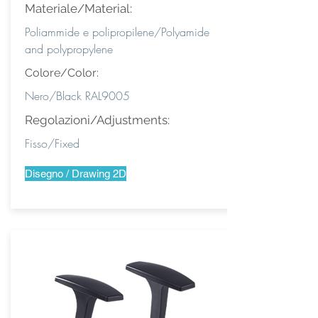
Materiale/Material:
Poliammide e polipropilene/Polyamide
and polypropylene
Colore/Color:
Nero/Black RAL9005
Regolazioni/Adjustments:
Fisso/Fixed
Disegno / Drawing 2D